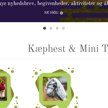
ye nyhedsbrev, begivenheder, aktiviteter og å
SE HER!
Kæphest & Mini 