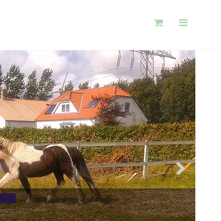
Søg
Skovtursrytteren
Shop
Information
Gavekort Guide
Log ind
Opret bruger
Nyhedstilmelding