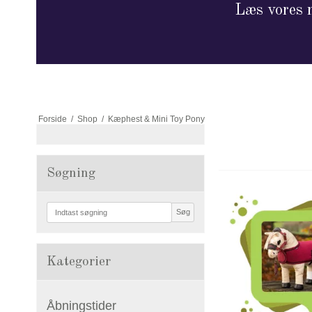
Læs vores n
Forside
/
Shop
/
Kæphest & Mini Toy Pony
Søgning
Søg
Kategorier
Åbningstider