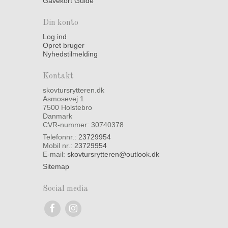
Gavekort Guide
Din konto
Log ind
Opret bruger
Nyhedstilmelding
Kontakt
skovtursrytteren.dk
Asmosevej 1
7500 Holstebro
Danmark
CVR-nummer: 30740378
Telefonnr.:
23729954
Mobil nr.:
23729954
E-mail
:
skovtursrytteren@outlook.dk
Sitemap
Social media