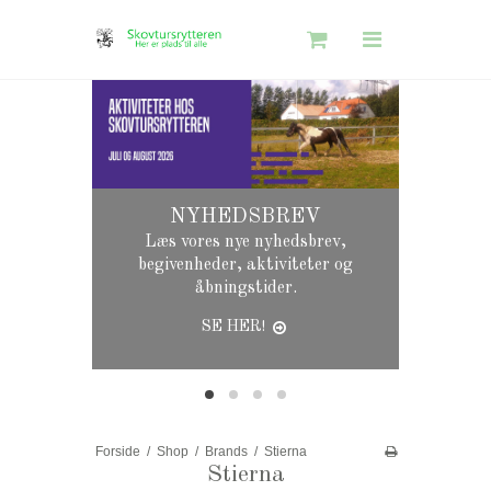
Søg
Skovtursrytteren
Shop
Information
NYHEDSBREV
Gavekort Guide
Læs vores nye nyhedsbrev,
begivenheder, aktiviteter og
åbningstider.
SE HER!
Log ind
Opret bruger
Nyhedstilmelding
Forside
/
Shop
/
Brands
/
Stierna
Stierna