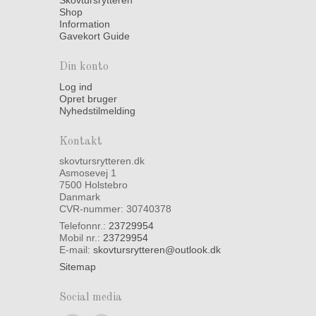
Skovtursrytteren
Shop
Information
Gavekort Guide
Din konto
Log ind
Opret bruger
Nyhedstilmelding
Kontakt
skovtursrytteren.dk
Asmosevej 1
7500 Holstebro
Danmark
CVR-nummer: 30740378
Telefonnr.:
23729954
Mobil nr.:
23729954
E-mail
:
skovtursrytteren@outlook.dk
Sitemap
Social media