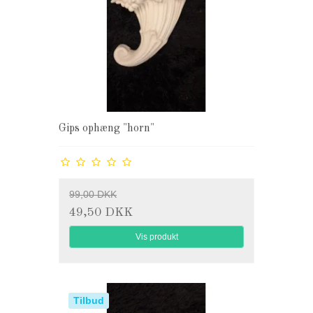
Gips ophæng "horn"
99,00 DKK
49,50 DKK
Vis produkt
Tilbud