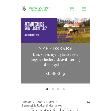
Søg
Skovtursrytteren
Shop
Information
NYHEDSBREV
Gavekort Guide
Læs vores nye nyhedsbrev,
begivenheder, aktiviteter og
åbningstider.
SE HER!
Log ind
Opret bruger
Nyhedstilmelding
Forside
/
Shop
/
Rytter
/
Børnetøj & Jakker & Handsker
Børnetøj & Jakker &