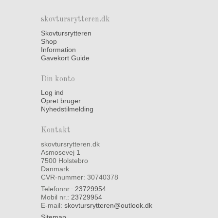
skovtursrytteren.dk
Skovtursrytteren
Shop
Information
Gavekort Guide
Din konto
Log ind
Opret bruger
Nyhedstilmelding
Kontakt
skovtursrytteren.dk
Asmosevej 1
7500 Holstebro
Danmark
CVR-nummer: 30740378
Telefonnr.:
23729954
Mobil nr.:
23729954
E-mail
:
skovtursrytteren@outlook.dk
Sitemap