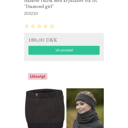
Halsrør i strik med krystaller fra IR
"Diamond girl"
203210
189,00 DKK
Vis produkt
Udsolgt