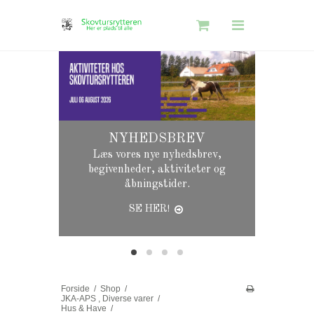
Søg
Skovtursrytteren
Se vores s
Shop
genbrugs- 
Information
NYHEDSBREV
Gavekort Guide
Læs vores nye nyhedsbrev,
begivenheder, aktiviteter og
åbningstider.
SE HER!
Log ind
Opret bruger
Nyhedstilmelding
Forside
/
Shop
/
JKA-APS , Diverse varer
/
Hus & Have
/