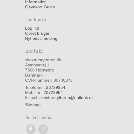
Information
Gavekort Guide
Din konto
Log ind
Opret bruger
Nyhedstilmelding
Kontakt
skovtursrytteren.dk
Asmosevej 1
7500 Holstebro
Danmark
CVR-nummer: 30740378
Telefonnr.:
23729954
Mobil nr.:
23729954
E-mail
:
skovtursrytteren@outlook.dk
Sitemap
Social media